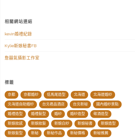
相關網站連結
kevin婚禮紀錄
Kylie新娘秘書FB
詹囍氣攝影工作室
標籤
京都
京都婚紗
低馬尾造型
北海道
北海道婚紗
北海道自助婚紗
台北君品酒店
台北新秘
國內婚紗景點
婚禮造型
婚禮髮型
婚紗
婚紗造型
敬酒造型
新娘妝感
新娘妝髮
新娘白紗
新娘秘書
新娘造型
新娘髮型
新秘
新秘作品
新秘價格
新秘推薦