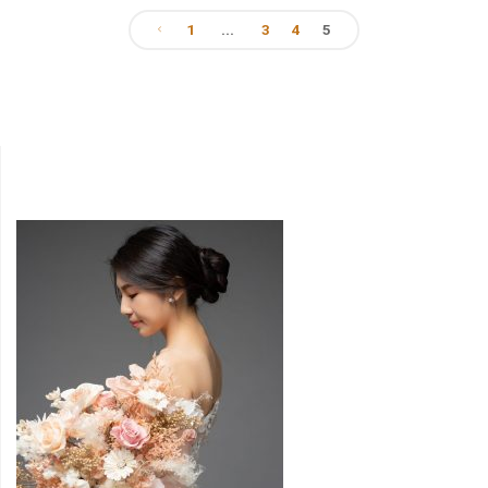
1
...
3
4
5
道
文
婚
章
紗
招
導
募
覽
中"