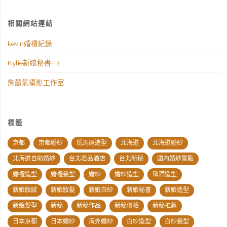
相關網站連結
kevin婚禮紀錄
Kylie新娘秘書FB
詹囍氣攝影工作室
標籤
京都
京都婚紗
低馬尾造型
北海道
北海道婚紗
北海道自助婚紗
台北君品酒店
台北新秘
國內婚紗景點
婚禮造型
婚禮髮型
婚紗
婚紗造型
敬酒造型
新娘妝感
新娘妝髮
新娘白紗
新娘秘書
新娘造型
新娘髮型
新秘
新秘作品
新秘價格
新秘推薦
日本京都
日本婚紗
海外婚紗
白紗造型
白紗髮型