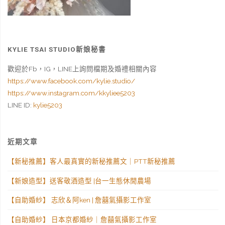
台
紗
北
盤
萬
KYLIE TSAI STUDIO新娘秘書
髮
豪
歡迎於Fb，IG，LINE上詢問檔期及婚禮相關內容
造
https://www.facebook.com/kylie.studio/
酒
型"
https://www.instagram.com/kkyliee5203
店"
LINE ID:
kylie5203
近期文章
【新秘推薦】客人最真實的新秘推薦文｜PTT新秘推薦
【新娘造型】送客敬酒造型 |台一生態休閒農場
【自助婚紗】 志欣＆阿ken | 詹囍氣攝影工作室
【自助婚紗】 日本京都婚紗｜詹囍氣攝影工作室