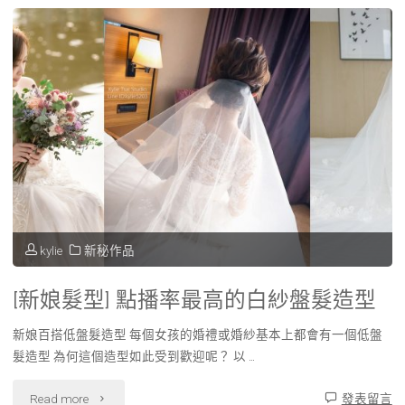
迎
娶
造
型】
/
女
孩
kylie
新秘作品
最
[新娘髮型] 點播率最高的白紗盤髮造型
抵
新娘百搭低盤髮造型 每個女孩的婚禮或婚紗基本上都會有一個低盤
擋
髮造型 為何這個造型如此受到歡迎呢？ 以 …
不
"
Read more
發表留言