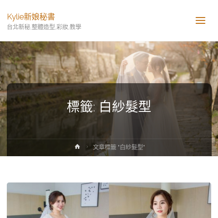
Kylie新娘秘書
台北新秘,整體造型,彩妝,教學
標籤:
白紗髮型
首
文章標籤 "白紗髮型"
頁