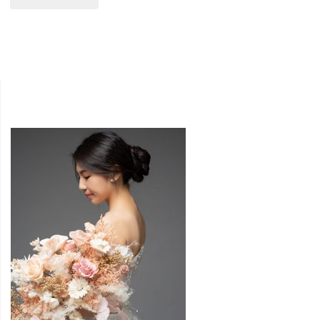
了
[新
仙
娘
氣
髮
飄
型]
飄
點
的
播
白
率
紗
最
造
高
型
的
/
白