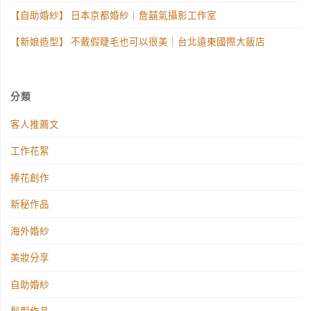
夢
【自助婚紗】 日本京都婚紗｜詹囍氣攝影工作室
想
【新娘造型】 不戴假睫毛也可以很美｜台北遠東國際大飯店
婚
禮
分類
呀
客人推薦文
～"
工作花絮
捧花創作
新秘作品
海外婚紗
美妝分享
自助婚紗