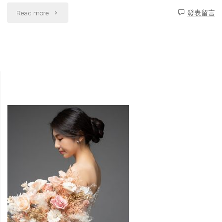
著
"
Read more
發表留言
最
[美
真
式
實
戶
最
外
開
婚
心
禮]
的
陽
我
明
們"
山
納