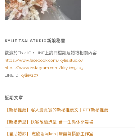
美
花
園
KYLIE TSAI STUDIO新娘秘書
/
歡迎於Fb，IG，LINE上詢問檔期及婚禮相關內容
這
https://www.facebook.com/kylie.studio/
真
https://www.instagram.com/kkyliee5203
LINE ID:
kylie5203
的
女
近期文章
孩
【新秘推薦】客人最真實的新秘推薦文｜PTT新秘推薦
們
【新娘造型】送客敬酒造型 |台一生態休閒農場
的
【自助婚紗】 志欣＆阿ken | 詹囍氣攝影工作室