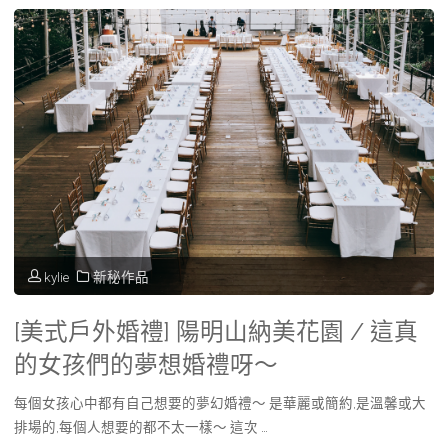
婚
紗
照】
｜
顏
氏
牧
kylie
新秘作品
場
[美式戶外婚禮] 陽明山納美花園 / 這真
｜
的女孩們的夢想婚禮呀～
記
每個女孩心中都有自己想要的夢幻婚禮～ 是華麗或簡約,是溫馨或大
錄
排場的,每個人想要的都不太一樣～ 這次 …