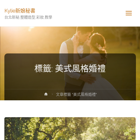
Kylie新娘秘書
台北新秘,整體造型,彩妝,教學
標籤:
美式風格婚禮
首
文章標籤 "美式風格婚禮"
頁