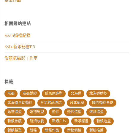
髮型作品
相關網站連結
kevin婚禮紀錄
Kylie新娘秘書FB
詹囍氣攝影工作室
標籤
京都
京都婚紗
低馬尾造型
北海道
北海道婚紗
北海道自助婚紗
台北君品酒店
台北新秘
國內婚紗景點
婚禮造型
婚禮髮型
婚紗
婚紗造型
敬酒造型
新娘妝感
新娘妝髮
新娘白紗
新娘秘書
新娘造型
新娘髮型
新秘
新秘作品
新秘價格
新秘推薦