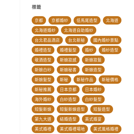
標籤
京都
京都婚紗
低馬尾造型
北海道
北海道婚紗
北海道自助婚紗
台北君品酒店
台北新秘
國內婚紗景點
婚禮造型
婚禮髮型
婚紗
婚紗造型
敬酒造型
新娘妝感
新娘妝髮
新娘白紗
新娘秘書
新娘造型
新娘髮型
新秘
新秘作品
新秘價格
新秘推薦
日本京都
日本婚紗
海外婚紗
白紗造型
白紗髮型
短髮新娘
短髮新娘造型
短髮造型
第九大道
結婚造型
美式婚宴
美式婚禮
美式婚禮場地
美式風格婚禮