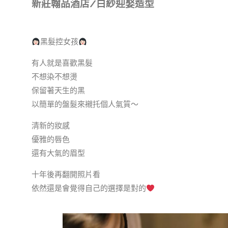
新莊翰品酒店/白紗迎娶造型
黑髮控女孩
有人就是喜歡黑髮
不想染不想燙
保留著天生的黑
以簡單的盤髮來襯托個人氣質～
清新的妝感
優雅的唇色
還有大氣的眉型
十年後再翻開照片看
依然還是會覺得自己的選擇是對的