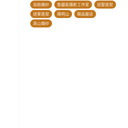
自助婚紗
詹囍氣攝影工作室
迎娶造型
送客造型
陽明山
頤品飯店
高山婚紗