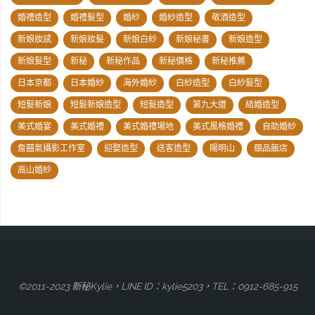
婚禮造型
婚禮髮型
婚紗
婚紗造型
敬酒造型
新娘妝感
新娘妝髮
新娘白紗
新娘秘書
新娘造型
新娘髮型
新秘
新秘作品
新秘價格
新秘推薦
日本京都
日本婚紗
海外婚紗
白紗造型
白紗髮型
短髮新娘
短髮新娘造型
短髮造型
第九大道
結婚造型
美式婚宴
美式婚禮
美式婚禮場地
美式風格婚禮
自助婚紗
詹囍氣攝影工作室
迎娶造型
送客造型
陽明山
頤品飯店
高山婚紗
©2011-2023 新秘Kylie，LINE ID：kylie5203，TEL：0912-685-915