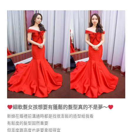
細軟髮女孩想要有蓬鬆的髮型真的不是夢～
新娘在婚禮前溝通時都是找很澎鬆的造型給我看
有鬆度的髮型固然重要
但澎度跟高度也是要拿捏得宜