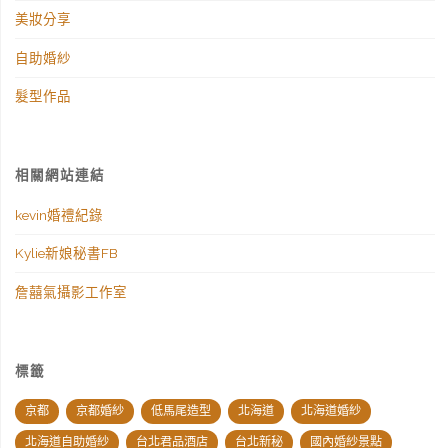
美妝分享
自助婚紗
髮型作品
相關網站連結
kevin婚禮紀錄
Kylie新娘秘書FB
詹囍氣攝影工作室
標籤
京都
京都婚紗
低馬尾造型
北海道
北海道婚紗
北海道自助婚紗
台北君品酒店
台北新秘
國內婚紗景點