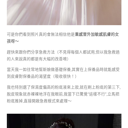
可是你們看到照片真的會無法相信他是
重感冒外加敏感肌膚的女
孩呀～
趕快來跟你們分享急救方法（不見得每個人都試用
,
但以我急救過
的人來說真的都是有大幅的改善唷）
當天我一如往常地幫新娘做基礎保養
,
其實在上保養品時就能感受
到皮膚對保養品的渴望度（吸收很快！）
我也特別選了保濕度偏高的粉底液來上妝
,
就在刷上粉底的第三下
,
脫皮現象就赤裸裸地浮在我眼前
,
我當下已驚覺
“
這樣不行
”,
立馬把
粉底推掉
,
直接開啟急救模式來處理～