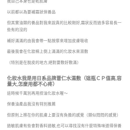
我自己本身也是乾肌膚
以前都以為要補霜狀保養品
但其實油類的養品對我來說真的比較剛好
,
霜狀反而過多容易長一
些有的沒的
補好滿滿的由我會帶一點按摩來增加皮膚吸收
最後我會在化妝棉上倒上滿滿的化妝水來濕敷
（特別是在脫皮的地方
,
絕對要敷好敷滿）
化妝水我是用日系品牌薏仁水濕敷（這瓶ＣＰ值高
,
容
量大
,
怎麼用都不心疼）
這時候千萬別再用控油化妝水喔～
保養油產品我沒有特別推薦
但原則上擦在你的肌膚上要沒有負擔的感覺（類似悶悶的感覺）
過敏肌膚有些會對香料過敏
,
也可以尋找沒有什麼特殊味道得保養