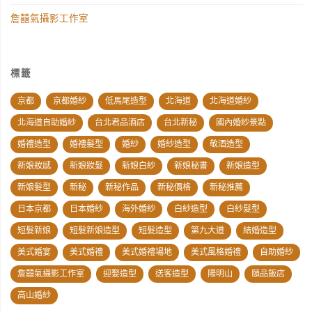
詹囍氣攝影工作室
標籤
京都
京都婚紗
低馬尾造型
北海道
北海道婚紗
北海道自助婚紗
台北君品酒店
台北新秘
國內婚紗景點
婚禮造型
婚禮髮型
婚紗
婚紗造型
敬酒造型
新娘妝感
新娘妝髮
新娘白紗
新娘秘書
新娘造型
新娘髮型
新秘
新秘作品
新秘價格
新秘推薦
日本京都
日本婚紗
海外婚紗
白紗造型
白紗髮型
短髮新娘
短髮新娘造型
短髮造型
第九大道
結婚造型
美式婚宴
美式婚禮
美式婚禮場地
美式風格婚禮
自助婚紗
詹囍氣攝影工作室
迎娶造型
送客造型
陽明山
頤品飯店
高山婚紗