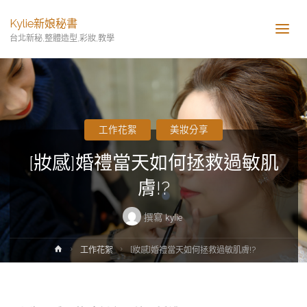
Kylie新娘秘書
台北新秘,整體造型,彩妝,教學
工作花絮
美妝分享
[妝感]婚禮當天如何拯救過敏肌
膚!?
撰寫
kylie
工作花絮
[妝感]婚禮當天如何拯救過敏肌膚!?